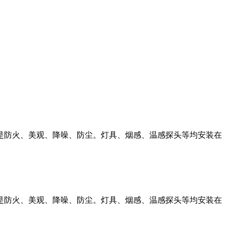
是防火、美观、降噪、防尘。灯具、烟感、温感探头等均安装在
是防火、美观、降噪、防尘。灯具、烟感、温感探头等均安装在