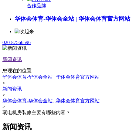
合作品牌
华体会体育-华体会全站 | 华体会体育官方网站
020-87566596
新闻资讯
您现在的位置：
华体会体育-华体会全站 | 华体会体育官方网站
>
新闻资讯
>
华体会体育-华体会全站 | 华体会体育官方网站
>
弱电机房装修主要有哪些内容？
新闻资讯