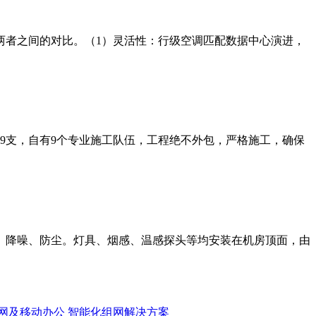
两者之间的对比。（1）灵活性：行级空调匹配数据中心演进，
师9支，自有9个专业施工队伍，工程绝不外包，严格施工，确保
、降噪、防尘。灯具、烟感、温感探头等均安装在机房顶面，由
网及移动办公
智能化组网解决方案