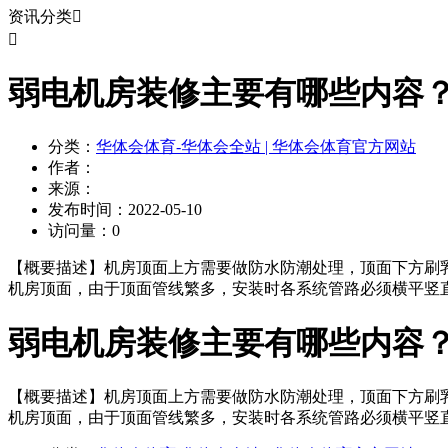
资讯分类


弱电机房装修主要有哪些内容
分类：
华体会体育-华体会全站 | 华体会体育官方网站
作者：
来源：
发布时间：
2022-05-10
访问量：
0
【概要描述】
机房顶面上方需要做防水防潮处理，顶面下方刷
机房顶面，由于顶面管线繁多，安装时各系统管路必须横平竖
弱电机房装修主要有哪些内容
【概要描述】
机房顶面上方需要做防水防潮处理，顶面下方刷
机房顶面，由于顶面管线繁多，安装时各系统管路必须横平竖