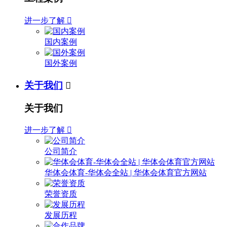
进一步了解

国内案例
国外案例
关于我们

关于我们
进一步了解

公司简介
华体会体育-华体会全站 | 华体会体育官方网站
荣誉资质
发展历程