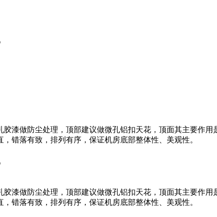
？
乳胶漆做防尘处理，顶部建议做微孔铝扣天花，顶面其主要作用
直，错落有致，排列有序，保证机房底部整体性、美观性。
？
乳胶漆做防尘处理，顶部建议做微孔铝扣天花，顶面其主要作用
直，错落有致，排列有序，保证机房底部整体性、美观性。