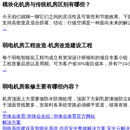
模块化机房与传统机房区别有哪些？
今天咱们就聊一聊它们之间的灵活性及可靠性和节能效果。下
支持高密度及混合部署。结论：行级空调是一种面向未来的解决
→
弱电机房工程改造-机房改造建设工程
每个弱电智能化工程均成立有资深设计师领衔的项目专案小组，
工程质量品质以及周期。可为客户省30%项目成本，并有7*2
→
弱电机房装修主要有哪些内容？
机房顶面上方需要做防水防潮处理，顶面下方刷乳胶漆做防尘
于顶面管线繁多，安装时各系统管路必须横平竖直，错落有致
→
华体会体育-华体会全站 | 华体会体育官方网站
解决方案
弱电系统建设及智能化系统
信息安全整体解决方案
安全云解决