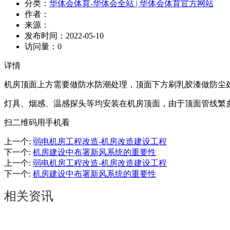
分类：
华体会体育-华体会全站 | 华体会体育官方网站
作者：
来源：
发布时间：
2022-05-10
访问量：
0
详情
机房顶面上方需要做防水防潮处理，顶面下方刷乳胶漆做防尘
灯具、烟感、温感探头等均安装在机房顶面，由于顶面管线繁
扫二维码用手机看
上一个
:
弱电机房工程改造-机房改造建设工程
下一个
:
机房建设中布署新风系统的重要性
上一个
:
弱电机房工程改造-机房改造建设工程
下一个
:
机房建设中布署新风系统的重要性
相关资讯