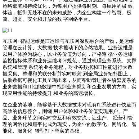
策略部署和持续优化，为每用户提供每时刻、每应用的极 致
体验，抵御无处不在的未知威胁，为企业构建一个智慧、极
简、超宽、安全和开放的数 字网络平台。
互联网+智能运维是IT运维与互联网深度融合的产物，是运维
管理在云计算、大数据 技术推动下的必然结果。业务运维是
以用户体验为核心，以业务价值为导向，严格遵 循业务运维
监控指标体系和业务运维考评规范，通过梳理业务系统、支撑
系统和管理 系统的业务流程，对业务数据和IT性能进行大数
据采集、整理和关联分析并实时映射 到全局业务拓扑图上，
借助数据可视化工具呈现出来，从而帮助管理者在纷繁复杂的
业务数据和IT性能数据中找到业务规划和企业发展的方向，实
现应用性能的持续提升 和业务的高速增长。
在企业的落地，能够基于大数据技术对现有IT系统进行快速而
高效的信息整合，围绕 用户体验和业务价值实现用户、产
品、业务环节之间实时交互和有效交流，让生产、 经营和管
理的网络化和扁平化成为现实，为企业的数字化、网络化、智
能化、服务化 转型打下坚实的基础。