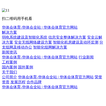
扫二维码用手机看
华体会体育-华体会全站 | 华体会体育官方网站
解决方案
弱电系统建设及智能化系统
信息安全整体解决方案
安全云解
决方案
安全无线网络建设方案
智能化机房建设及动环监测
分
支组网及移动办公
智能化组网解决方案
新闻资讯
华体会体育-华体会全站 | 华体会体育官方网站
行业新闻
工程案例
国内案例
国外案例
关于我们
公司简介
华体会体育-华体会全站 | 华体会体育官方网站
荣誉
资质
发展历程
合作品牌
华体会体育-华体会全站 | 华体会体育官方网站
华体会体育-华体会全站 | 华体会体育官方网